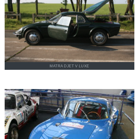
Restauration d'une Matra
Djet V Luxe
MATRA DJET V LUXE
Restauration de la Matra
MS610 "Napoléon"