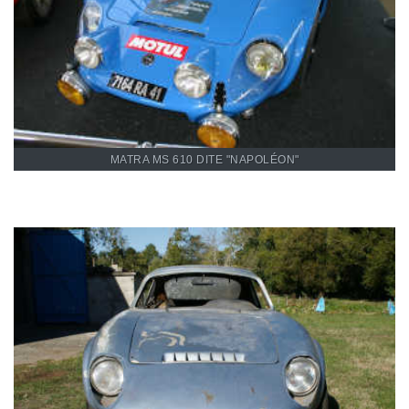
MATRA MS 610 DITE "NAPOLÉON"
Restauration d'une Matra
Djet V