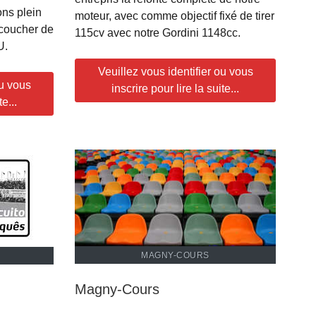
ns plein
moteur, avec comme objectif fixé de tirer
 coucher de
115cv avec notre Gordini 1148cc.
AU.
Veuillez vous identifier ou vous
ou vous
inscrire pour lire la suite...
e...
MAGNY-COURS
Magny-Cours