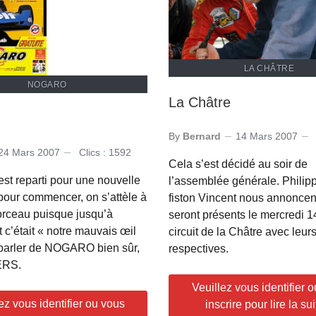
LA CHÂTRE
NOGARO
La Châtre
By
Bernard
14 Mars 2007
24 Mars 2007
Clics : 1592
Cela s’est décidé au soir de
’est reparti pour une nouvelle
l’assemblée générale. Philip
 pour commencer, on s’attèle à
fiston Vincent nous annoncent
orceau puisque jusqu’à
seront présents le mercredi 14
 c’était « notre mauvais œil
circuit de la Châtre avec leur
 parler de NOGARO bien sûr,
respectives.
ERS.
Veuillez vous identifier 
ez vous identifier ou vous
inscrire pour lire la suit