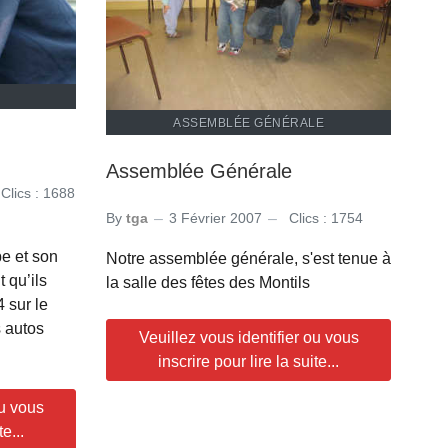
ASSEMBLÉE GÉNÉRALE
Assemblée Générale
Clics : 1688
By
tga
3 Février 2007
Clics : 1754
pe et son
Notre assemblée générale, s'est tenue à
 qu’ils
la salle des fêtes des Montils
 sur le
s autos
Veuillez vous identifier ou vous
inscrire pour lire la suite...
ou vous
e...