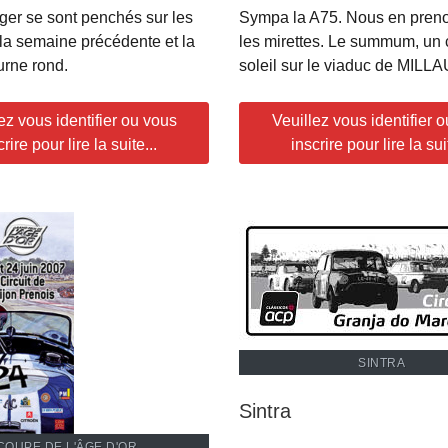
ger se sont penchés sur les
Sympa la A75. Nous en preno
 semaine précédente et la
les mirettes. Le summum, un
rne rond.
soleil sur le viaduc de MILL
ez vous identifier ou vous
Veuillez vous identifier 
crire pour lire la suite...
inscrire pour lire la suit
SINTRA
Sintra
COUPE DE L'ÂGE D'OR