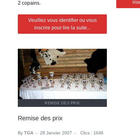
ins
2 copains.
Veuillez vous identifier ou vous
inscrire pour lire la suite...
REMISE DES PRIX
Remise des prix
By
TGA
28 Janvier 2007
Clics : 1646