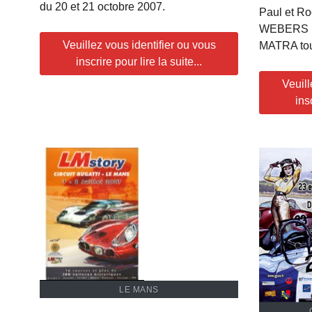
du 20 et 21 octobre 2007.
Paul et Ro
WEBERS la
Veuillez vous identifier ou vous
MATRA tou
inscrire pour lire la suite...
Veuill
ins
LE MANS