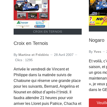
CROIX EN TERNOIS
Nogaro
Croix en Ternois
By
Yves
By
Martine et Frédéric
28 Avril 2007
Clics : 1295
Et voilà, c
saison, et
Arrivée le vendredi de Vincent et
un gros m
Philippe dans la matinée suivis de
maintenant
Chatoune qui réserve une grande place
», je veux
pour les suivants, Bernard, Angelina et
dans le G
Nounet en début d’après-midi. Il
faudra attendre 21 heures pour voir
Veuill
arriver les Lloret puis Patrice, Chacha et