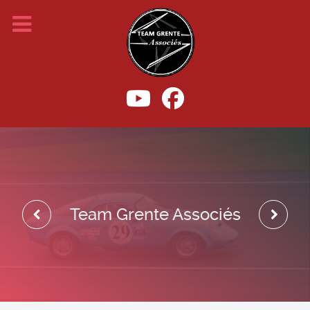
Mois
Mois
précédent
suivant
Team Grente Associés