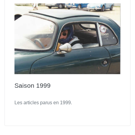
Saison 1999
Les articles parus en 1999.