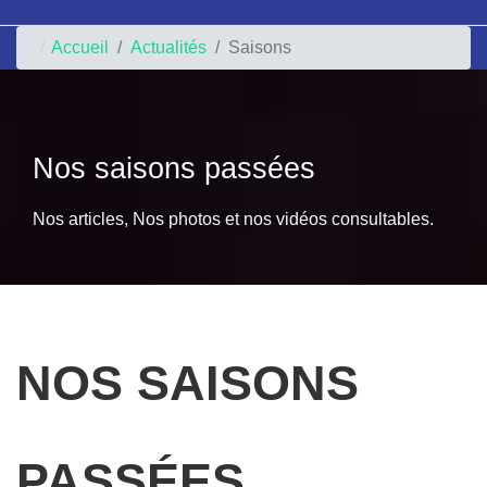
Accueil
Actualités
Saisons
Nos saisons passées
Nos articles, Nos photos et nos vidéos consultables.
NOS SAISONS
PASSÉES