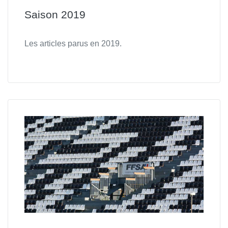
Saison 2019
Les articles parus en 2019.