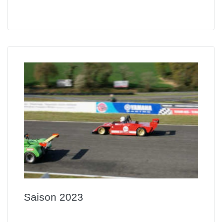
Saison 2023