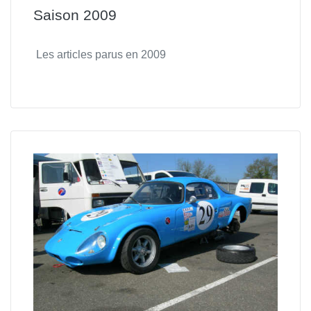
Saison 2009
Les articles parus en 2009