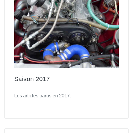
Saison 2017
Les articles parus en 2017.