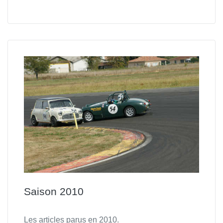
Saison 2010
Les articles parus en 2010.