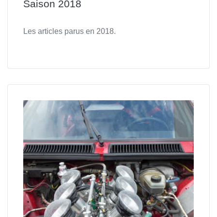
Saison 2018
Les articles parus en 2018.