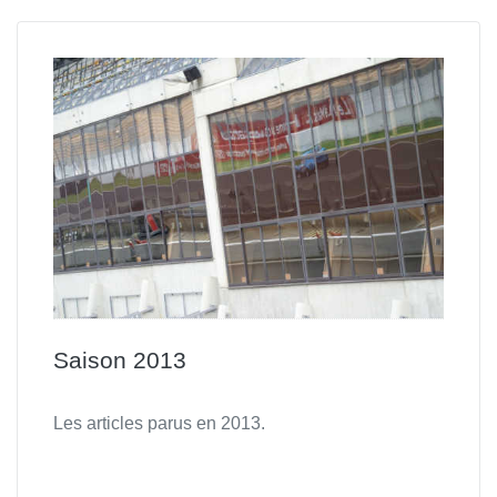
Saison 2013
Les articles parus en 2013.