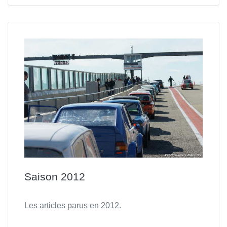
Saison 2012
Les articles parus en 2012.