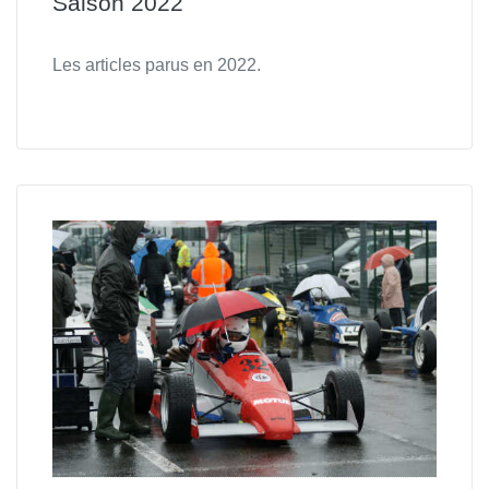
Saison 2022
Les articles parus en 2022.