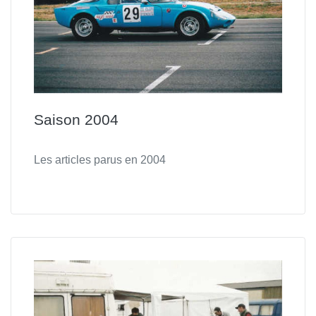
Saison 2004
Les articles parus en 2004