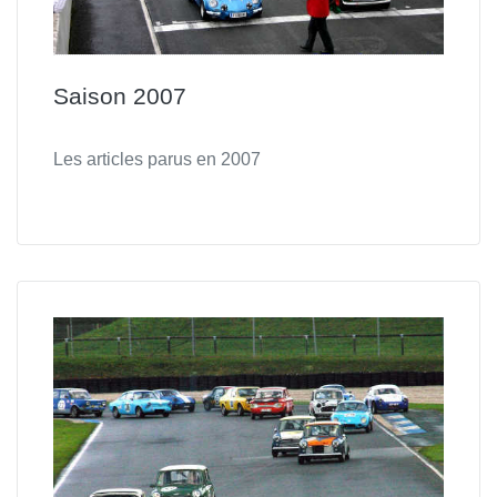
Saison 2007
Les articles parus en 2007