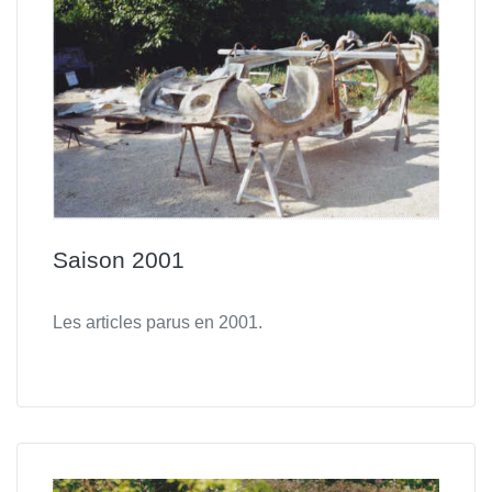
Saison 2001
Les articles parus en 2001.