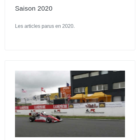
Saison 2020
Les articles parus en 2020.