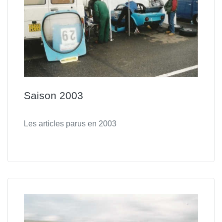
Saison 2003
Les articles parus en 2003