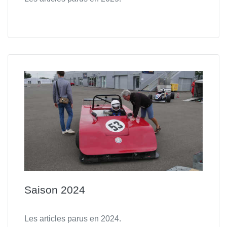
Saison 2024
Les articles parus en 2024.