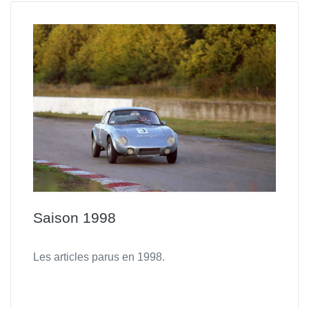
Saison 1998
Les articles parus en 1998.