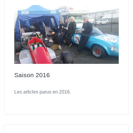
Saison 2016
Les articles parus en 2016.